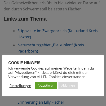
Das Galmeiveilchen erblüht in blau-violetter Farbe auf
den durch Schwermetall belasteten Flächen
Links zum Thema
Stippvisite im Zwergenreich (Kulturland Kreis
Höxter)
Naturschutzgebiet „Bleikuhlen“ (Kreis
Paderborn)
Flyer „Die blaue Blume“
COOKIE HINWEIS
Ich verwende Cookies auf meiner Website. Indem du
auf "Akzeptieren" klickst, erklärst du dich mit der
Letzte Blogbeiträge:
Verwendung von ALLEN Cookies einverstanden.
Einstellungen
Akzeptieren
Ablehnen
125 Jahre Pater Heinrich Emmerich – Der
Dösseler, der die Welt für drei Päpste kartierte
Erinnerung an Lilly Fischer