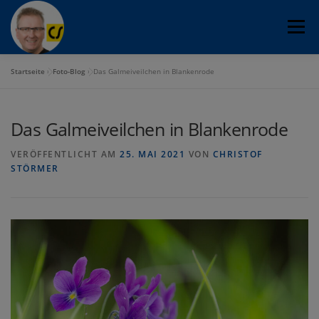
Zum
Menü
Inhalt
springen
Startseite
»
Foto-Blog
»
Das Galmeiveilchen in Blankenrode
CHRISTOF STÖRMER
FOTO-BLOG
Das Galmeiveilchen in Blankenrode
PROGOSPEL CHOR
FOTOGRAFIE
OFLAG VIB
VERÖFFENTLICHT AM
25. MAI 2021
VON
CHRISTOF
STÖRMER
WANDERTOUREN