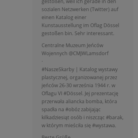
gestoßen, weil ich gerade in den
sozialen Netzwerken (Twitter) auf
einen Katalog einer
Kunstausstellung im Oflag Dössel
gestoßen bin. Sehr interessant.
Centralne Muzeum Jeńców
Wojennych @CMJWLamsdorf
·
#NaszeSkarby | Katalog wystawy
plastycznej, organizowanej przez
jeńców 26-30 września 1944 r. w
Oflagu VI #Dössel. Jej prezentację
przerwała aliancka bomba, która
spadła na #obóz zabijając
kilkadziesiąt osób i niszcząc #barak,
w którym mieściła się #wystawa.
Beste Grüße