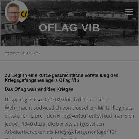
Zum
Menü
Inhalt
springen
OFLAG VIB
CHRISTOF STÖRMER
FOTO-BLOG
Startseite
»
OFLAG VIb
PROGOSPEL CHOR
FOTOGRAFIE
OFLAG VIB
Zu Beginn eine kurze geschichtliche Vorstellung des
Kriegsgefangenenlagers Oflag VIb
WANDERTOUREN
Das Oflag während des Krieges
Ursprünglich sollte 1939 durch die deutsche
Wehrmacht südwestlich von Dössel ein Militärflugplatz
entstehen. Durch den Kriegsverlauf entschied man sich
jedoch 1940 dazu, die bereits aufgestellten
Arbeiterbaracken als Kriegsgefangenenlager für