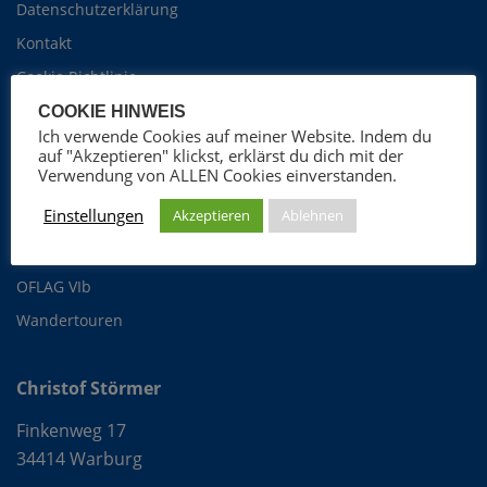
Datenschutzerklärung
Kontakt
Cookie Richtlinie
COOKIE HINWEIS
Ich verwende Cookies auf meiner Website. Indem du
Christof Störmer
auf "Akzeptieren" klickst, erklärst du dich mit der
Verwendung von ALLEN Cookies einverstanden.
Foto-Blog
Einstellungen
Akzeptieren
Ablehnen
ProGospel Chor
Fotografie
OFLAG VIb
Wandertouren
Christof Störmer
Finkenweg 17
34414 Warburg