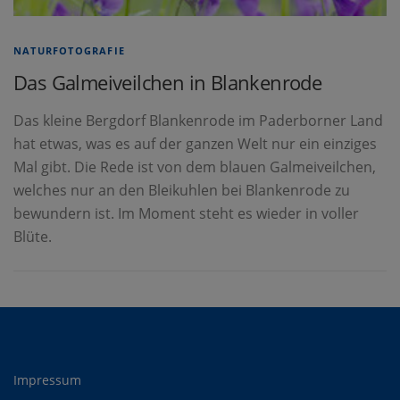
NATURFOTOGRAFIE
Das Galmeiveilchen in Blankenrode
Das kleine Bergdorf Blankenrode im Paderborner Land
hat etwas, was es auf der ganzen Welt nur ein einziges
Mal gibt. Die Rede ist von dem blauen Galmeiveilchen,
welches nur an den Bleikuhlen bei Blankenrode zu
bewundern ist. Im Moment steht es wieder in voller
Blüte.
Impressum