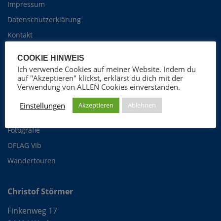
Impressum
Datenschutzerklärung
Kontakt
Cookie Richtlinie
COOKIE HINWEIS
Ich verwende Cookies auf meiner Website. Indem du
auf "Akzeptieren" klickst, erklärst du dich mit der
Christof Störmer
Verwendung von ALLEN Cookies einverstanden.
Foto-Blog
Einstellungen
Akzeptieren
Ablehnen
ProGospel Chor
Fotografie
OFLAG VIb
Wandertouren
Christof Störmer
Finkenweg 17