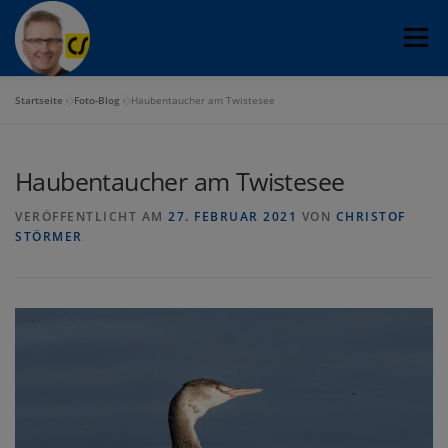
Zum
Menü
Inhalt
springen
Startseite
»
Foto-Blog
»
Haubentaucher am Twistesee
CHRISTOF STÖRMER
FOTO-BLOG
Haubentaucher am Twistesee
PROGOSPEL CHOR
FOTOGRAFIE
OFLAG VIB
VERÖFFENTLICHT AM
27. FEBRUAR 2021
VON
CHRISTOF
STÖRMER
WANDERTOUREN