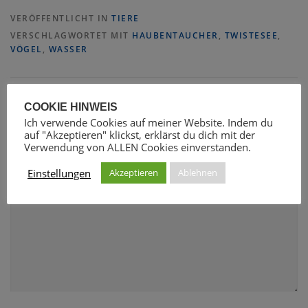
VERÖFFENTLICHT IN
TIERE
VERSCHLAGWORTET MIT
HAUBENTAUCHER
,
TWISTESEE
,
VÖGEL
,
WASSER
COOKIE HINWEIS
SCHREIBE EINEN KOMMENTAR
Ich verwende Cookies auf meiner Website. Indem du
auf "Akzeptieren" klickst, erklärst du dich mit der
Verwendung von ALLEN Cookies einverstanden.
KOMMENTAR
*
Einstellungen
Akzeptieren
Ablehnen