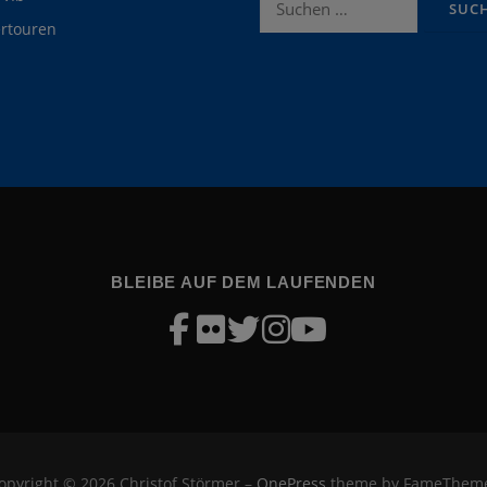
nach:
rtouren
BLEIBE AUF DEM LAUFENDEN
opyright © 2026 Christof Störmer
–
OnePress
theme by FameThem