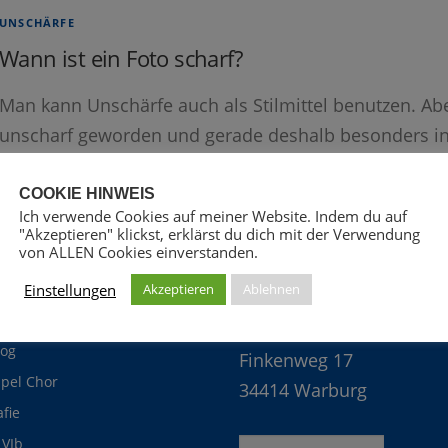
UNSCHÄRFE
Wann ist ein Foto scharf?
Man kann Unschärfe auch als Stilmittel benutzen. Ab
unscharf geworden und gerade deshalb besonders in
COOKIE HINWEIS
Ich verwende Cookies auf meiner Website. Indem du auf
"Akzeptieren" klickst, erklärst du dich mit der Verwendung
von ALLEN Cookies einverstanden.
Einstellungen
Akzeptieren
Ablehnen
Christof Störmer
of Störmer
log
Finkenweg 17
pel Chor
34414 Warburg
afie
VIb
Suche