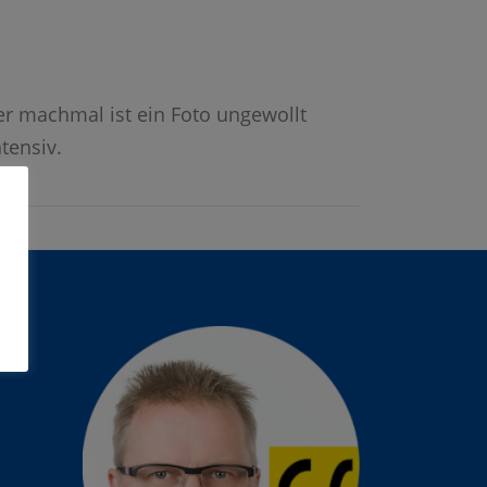
er machmal ist ein Foto ungewollt
tensiv.