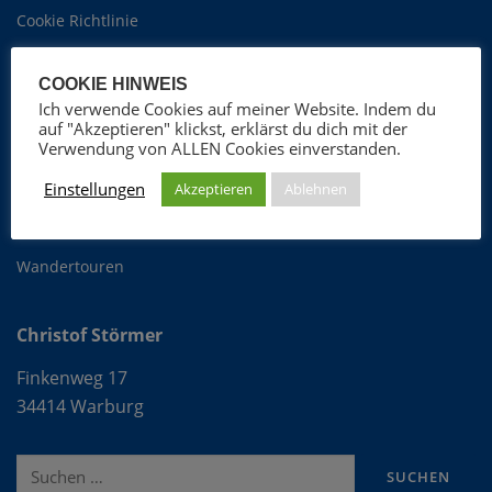
Cookie Richtlinie
COOKIE HINWEIS
Christof Störmer
Ich verwende Cookies auf meiner Website. Indem du
auf "Akzeptieren" klickst, erklärst du dich mit der
Foto-Blog
Verwendung von ALLEN Cookies einverstanden.
ProGospel Chor
Einstellungen
Akzeptieren
Ablehnen
Fotografie
OFLAG VIb
Wandertouren
Christof Störmer
Finkenweg 17
34414 Warburg
Suche
nach: