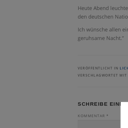
Heute Abend leuchtet
den deutschen Natio
Ich wünsche allen e
geruhsame Nacht.“
VERÖFFENTLICHT IN
LIC
VERSCHLAGWORTET MI
SCHREIBE EINE
KOMMENTAR
*