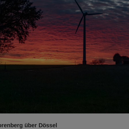
renberg über Dössel