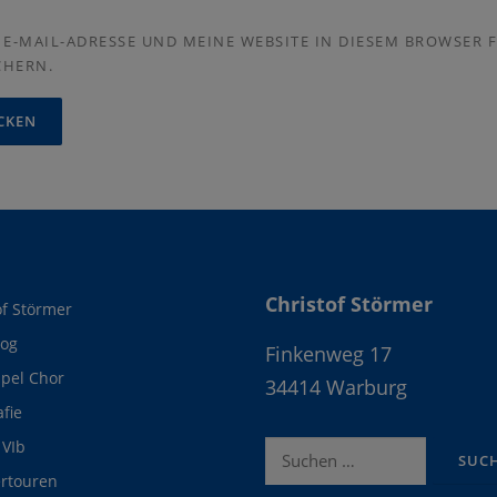
E-MAIL-ADRESSE UND MEINE WEBSITE IN DIESEM BROWSER F
CHERN.
Christof Störmer
of Störmer
log
Finkenweg 17
pel Chor
34414 Warburg
afie
VIb
Suche
nach:
rtouren