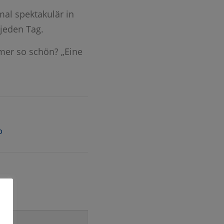
al spektakulär in
jeden Tag.
mer so schön? „Eine
D