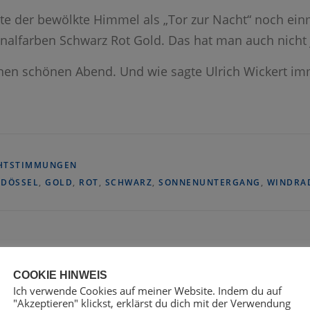
e der bewölkte Himmel als „Tor zur Nacht“ noch einm
nalfarben Schwarz Rot Gold. Das hat man auch nicht 
inen schönen Abend. Und wie sagte Ulrich Wickert im
HTSTIMMUNGEN
T
DÖSSEL
,
GOLD
,
ROT
,
SCHWARZ
,
SONNENUNTERGANG
,
WINDRA
N KOMMENTAR
COOKIE HINWEIS
Ich verwende Cookies auf meiner Website. Indem du auf
"Akzeptieren" klickst, erklärst du dich mit der Verwendung