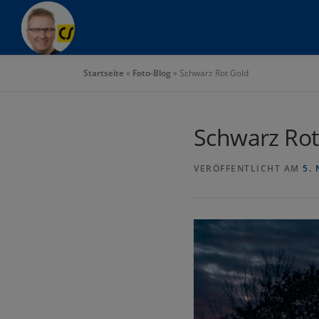
Zum
Inhalt
springen
Startseite
»
Foto-Blog
»
Schwarz Rot Gold
Schwarz Rot
VERÖFFENTLICHT AM
5.