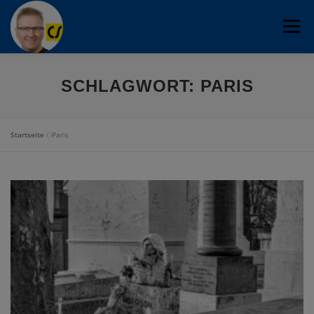
Zum
Menü
Inhalt
springen
CHRISTOF STÖRMER
FOTO-BLOG
SCHLAGWORT:
PARIS
PROGOSPEL CHOR
FOTOGRAFIE
OFLAG VIB
Startseite
»
Paris
WANDERTOUREN