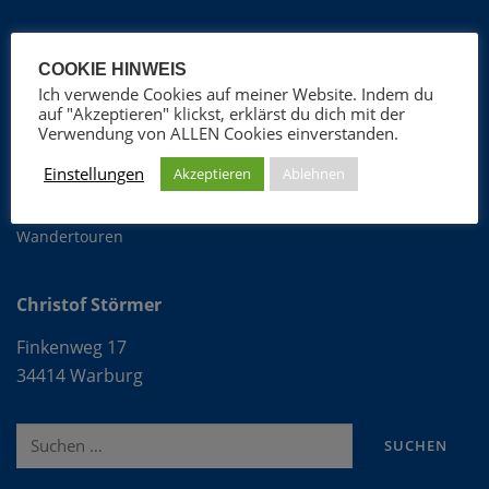
Christof Störmer
COOKIE HINWEIS
Ich verwende Cookies auf meiner Website. Indem du
Foto-Blog
auf "Akzeptieren" klickst, erklärst du dich mit der
Verwendung von ALLEN Cookies einverstanden.
ProGospel Chor
Fotografie
Einstellungen
Akzeptieren
Ablehnen
OFLAG VIb
Wandertouren
Christof Störmer
Finkenweg 17
34414 Warburg
Suche
nach: