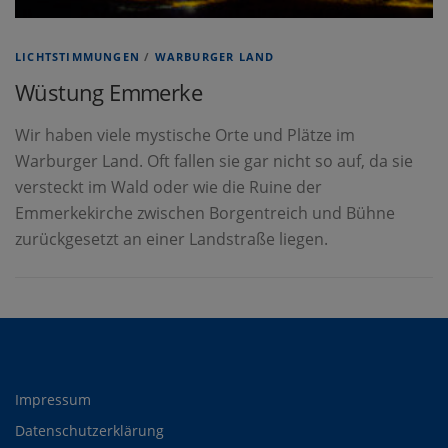
LICHTSTIMMUNGEN
/
WARBURGER LAND
Wüstung Emmerke
Wir haben viele mystische Orte und Plätze im
Warburger Land. Oft fallen sie gar nicht so auf, da sie
versteckt im Wald oder wie die Ruine der
Emmerkekirche zwischen Borgentreich und Bühne
zurückgesetzt an einer Landstraße liegen.
Impressum
Datenschutzerklärung