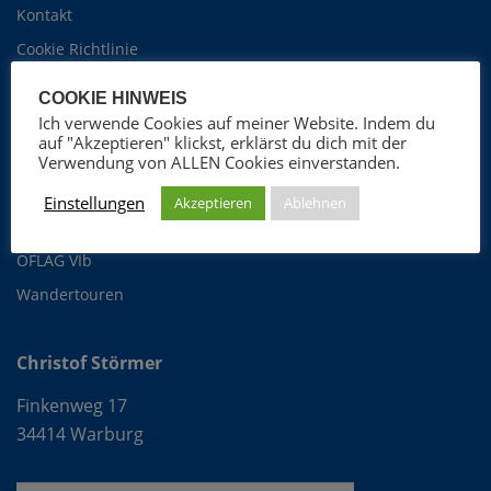
Kontakt
Cookie Richtlinie
COOKIE HINWEIS
Ich verwende Cookies auf meiner Website. Indem du
Christof Störmer
auf "Akzeptieren" klickst, erklärst du dich mit der
Foto-Blog
Verwendung von ALLEN Cookies einverstanden.
ProGospel Chor
Einstellungen
Akzeptieren
Ablehnen
Fotografie
OFLAG VIb
Wandertouren
Christof Störmer
Finkenweg 17
34414 Warburg