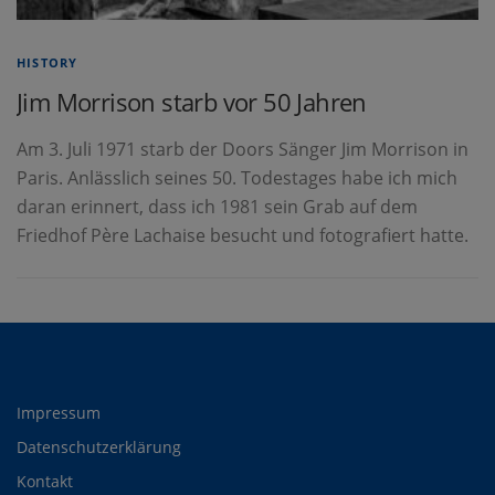
HISTORY
Jim Morrison starb vor 50 Jahren
Am 3. Juli 1971 starb der Doors Sänger Jim Morrison in
Paris. Anlässlich seines 50. Todestages habe ich mich
daran erinnert, dass ich 1981 sein Grab auf dem
Friedhof Père Lachaise besucht und fotografiert hatte.
Impressum
Datenschutzerklärung
Kontakt