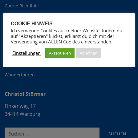
Cookie Richtlinie
COOKIE HINWEIS
Christof Störmer
Ich verwende Cookies auf meiner Website. Indem du
auf "Akzeptieren" klickst, erklärst du dich mit der
Foto-Blog
Verwendung von ALLEN Cookies einverstanden.
ProGospel Chor
Einstellungen
Akzeptieren
Ablehnen
Fotografie
OFLAG VIb
Wandertouren
Christof Störmer
Finkenweg 17
34414 Warburg
Suche
nach: