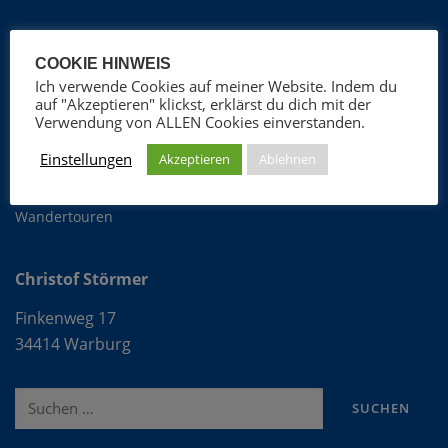
Christof Störmer
COOKIE HINWEIS
Ich verwende Cookies auf meiner Website. Indem du
Foto-Blog
auf "Akzeptieren" klickst, erklärst du dich mit der
Verwendung von ALLEN Cookies einverstanden.
ProGospel Chor
Fotografie
Einstellungen
Akzeptieren
Ablehnen
OFLAG VIb
Wandertouren
Christof Störmer
Finkenweg 17
34414 Warburg
Suche
nach: