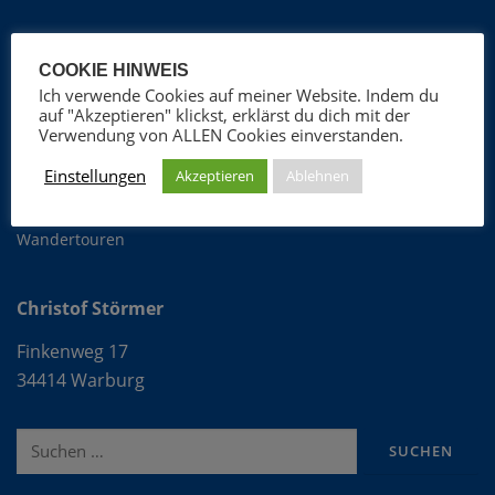
Christof Störmer
COOKIE HINWEIS
Ich verwende Cookies auf meiner Website. Indem du
Foto-Blog
auf "Akzeptieren" klickst, erklärst du dich mit der
Verwendung von ALLEN Cookies einverstanden.
ProGospel Chor
Fotografie
Einstellungen
Akzeptieren
Ablehnen
OFLAG VIb
Wandertouren
Christof Störmer
Finkenweg 17
34414 Warburg
Suche
nach: